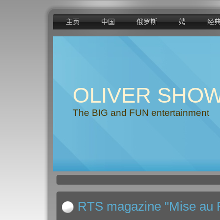
主页
中国
俄罗斯
娉
经
OLIVER SHO
The BIG and FUN entertainment
RTS magazine "Mise au P